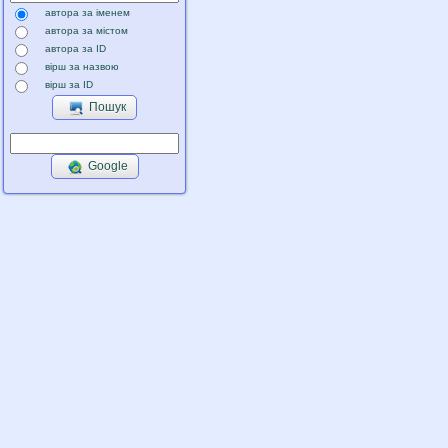
автора за іменем
автора за містом
автора за ID
вірш за назвою
вірш за ID
Пошук
Google