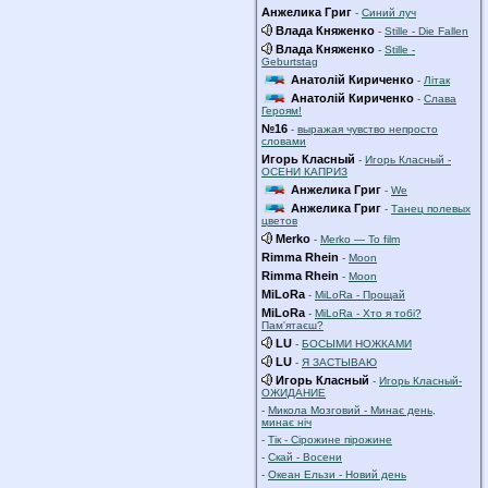
Анжелика Григ
-
Синий луч
Влада Княженко
-
Stille - Die Fallen
Влада Княженко
-
Stille -
Geburtstag
Анатолій Кириченко
-
Літак
Анатолій Кириченко
-
Слава
Героям!
№16
-
выражая чувство непросто
словами
Игорь Класный
-
Игорь Класный -
ОСЕНИ КАПРИЗ
Анжелика Григ
-
We
Анжелика Григ
-
Танец полевых
цветов
Merko
-
Merko — To film
Rimma Rhein
-
Moon
Rimma Rhein
-
Moon
MiLoRa
-
MiLoRa - Прощай
MiLoRa
-
MiLoRa - Хто я тобі?
Пам'ятаєш?
LU
-
БОСЫМИ НОЖКАМИ
LU
-
Я ЗАСТЫВАЮ
Игорь Класный
-
Игорь Класный-
ОЖИДАНИЕ
-
Микола Мозговий - Минає день,
минає ніч
-
Тік - Сірожине пірожине
-
Скай - Восени
-
Океан Ельзи - Новий день