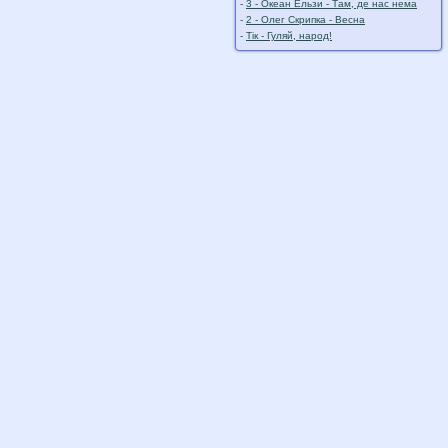
-
3 - Океан Ельзи - Там, де нас нема
-
2 - Олег Скрипка - Весна
-
Тік - Гуляй, народ!