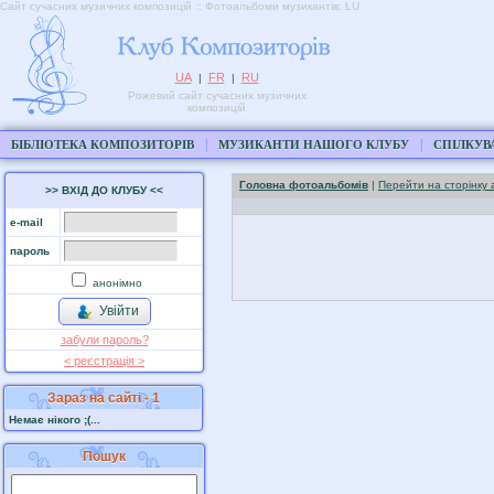
Сайт сучасних музичних композицій :: Фотоальбоми музикантів: LU
UA
FR
RU
|
|
Рожевий сайт сучасних музичних
композицій
|
|
БІБЛІОТЕКА КОМПОЗИТОРІВ
МУЗИКАНТИ НАШОГО КЛУБУ
СПІЛКУВ
Головна фотоальбомів
|
Перейти на сторінку 
>> ВХІД ДО КЛУБУ <<
e-mail
пароль
анонімно
Увійти
забули пароль?
< реєстрaція >
Зараз на сайті - 1
Немає нікого ;(...
Пошук