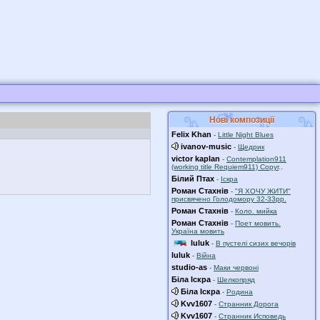
Нові композиції
Felix Khan
-
Little Night Blues
ivanov-music
-
Щедрик
victor kaplan
-
Contemplation911
(working title Requiem911) Copyr
..
Білий Птах
-
Іскра
Роман Стахнів
-
"Я ХОЧУ ЖИТИ"
присвячено Голодомору 32-33рр.
Роман Стахнів
-
Коло. мийка
Роман Стахнів
-
Поет мовить.
Україна мовить
luluk
-
В пустелі сизих вечорів
luluk
-
Війна
studio-as
-
Маки червоні
Біла Іскра
-
Шелкопряд
Біла Іскра
-
Родина
Kvv1607
-
Странник Дорога
Kvv1607
-
Странник Исповедь