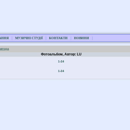
|
|
|
|
АННЯ
МУЗИЧНІ СТУДІЇ
КОНТАКТИ
НОВИНИ
автора
Фотоальбом, Автор: LU
1-24
1-24