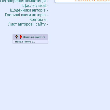
Обговорення композицій
-
Щасливчики!
-
Щоденники aвторів
-
Гостьові книги aвторів
-
Контакти
-
Лист авторові сайту
-
Зараз на сайті - 1
Немає нікого ;(...