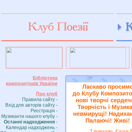
пїЅпїЅпїЅпїЅ пїЅпїЅпїЅзії
пїЅпїЅпїЅпїЅ пїЅпїЅпїЅпїЅпїЅпїЅпїЅпїЅпїЅпїЅпїЅ
Бібліотека
композиторів України
Ласкаво просим
до Клубу Композито
Про клуб
Правила сайту
нові творчі сердеч
-
Вхiд для авторів сайту
-
Творчість і Музика
Реєстрація
-
невмирущі! Надиха
Музиканти нашого клубу -
Палаючі! Живі!
Останні надходження
-
Календар надходжень
-
З повагою, Євген