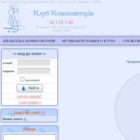
Сайт сучасних музичних композицій :: ivanov-music: Щедрик - ВІРШ
UA
FR
RU
|
|
Рожевий сайт сучасних музичних
композицій
|
|
БІБЛІОТЕКА КОМПОЗИТОРІВ
МУЗИКАНТИ НАШОГО КЛУБУ
СПІЛКУВ
>> ВХІД ДО КЛУБУ <<
Прикріп
e-mail
пароль
анонімно
Увійти
забули пароль?
< реєстрaція >
Зараз на сайті - 1
Немає нікого ;(...
Пошук