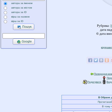
автора за іменем
автора за містом
автора за ID
вірш за назвою
вірш за ID
Рубрика:
Пошук
дата на
©
дата вне
Google
відправи
Попередня ком
Пер
Редагувати
Вид
В Обране 
Прочитаний 
В тому 