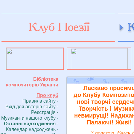
пїЅпїЅпїЅпїЅ пїЅпїЅпїЅзії
пїЅпїЅпїЅпїЅ пїЅпїЅпїЅпїЅпїЅпїЅпїЅпїЅпїЅпїЅпїЅ
Бібліотека
композиторів України
Ласкаво просим
до Клубу Композито
Про клуб
Правила сайту
нові творчі сердеч
-
Вхiд для авторів сайту
-
Творчість і Музика
Реєстрація
-
невмирущі! Надиха
Музиканти нашого клубу -
Палаючі! Живі!
Останні надходження
-
Календар надходжень
-
З повагою, Євген