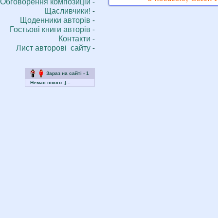
Обговорення композицій
-
Щасливчики!
-
Щоденники aвторів
-
Гостьові книги aвторів
-
Контакти
-
Лист авторові сайту
-
Зараз на сайті - 1
Немає нікого ;(...