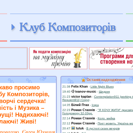
пїЅпїЅпїЅпїЅ пїЅпїЅпїЅпїЅпїЅпїЅпїЅпїЅпїЅпїЅпїЅ
пїЅпїЅпїЅпїЅ пїЅпїЅпїЅпїЅпїЅпїЅпїЅпї
Останні надходження
каво просимо
Felix Khan
21:38
-
Little Night Blues
ivanov-music
19:40
-
Щедрик
бу Композиторів,
victor kaplan
21:23
-
Contemplation911 (working ti
творчі сердечка!
Requiem911) Copyr
..
Білий Птах
14:35
-
Іскра
ість і Музика –
Роман Стахнів
22:23
-
"Я ХОЧУ ЖИТИ" присвяч
ущі! Надихаючі!
Голодомору 32-33рр.
Роман Стахнів
22:14
-
Коло. мийка
лаючі! Живі!
Роман Стахнів
22:12
-
Поет мовить. Україна м
luluk
20:47
-
В пустелі сизих вечорів
 повагою, Євген Юхниця