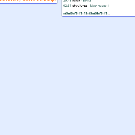
luluk
20:43
-
Війна
studio-as
02:37
-
Маки червоні
пїЅпїЅпїЅпїЅпїЅпїЅпїЅiпїЅпїЅ...