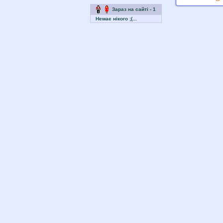
Зараз на сайті - 1
Немає нікого ;(...