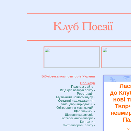
пїЅпїЅпїЅпїЅ пїЅпїЅпїЅзії
Бібліотека композиторів України
Про клуб
Лас
Правила сайту
-
Вхiд для авторів сайту
-
до Клу
Реєстрація
-
Музиканти нашого клубу -
нові 
Останні надходження
-
Календар надходжень
-
Творч
Обговорення композицій
-
Щасливчики!
-
невмир
Щоденники aвторів
-
Гостьові книги aвторів
Па
-
Контакти
-
Лист авторові сайту
-
З