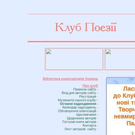
пїЅпїЅпїЅпїЅ пїЅпїЅпїЅзії
Бібліотека композиторів України
Про клуб
Лас
Правила сайту
-
Вхiд для авторів сайту
-
до Клу
Реєстрація
-
Музиканти нашого клубу -
нові 
Останні надходження
-
Календар надходжень
-
Творч
Обговорення композицій
-
Щасливчики!
-
невмир
Щоденники aвторів
-
Гостьові книги aвторів
Па
-
Контакти
-
Лист авторові сайту
-
З