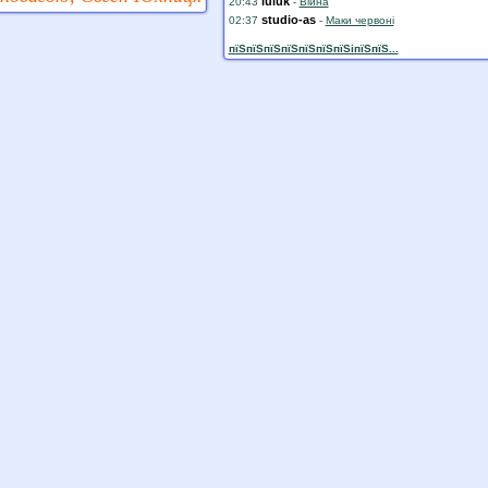
luluk
20:43
-
Війна
studio-as
02:37
-
Маки червоні
пїЅпїЅпїЅпїЅпїЅпїЅпїЅiпїЅпїЅ...