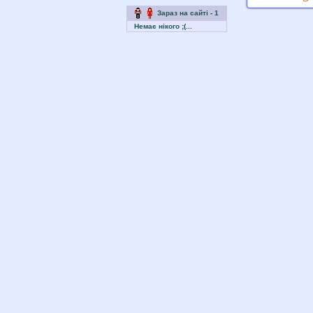
Зараз на сайті - 1
Немає нікого ;(...