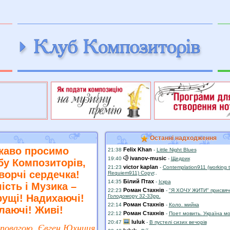
пїЅпїЅпїЅпїЅ пїЅпїЅпїЅпїЅпїЅпїЅпїЅпїЅпїЅпїЅпїЅ
пїЅпїЅпїЅпїЅ пїЅпїЅпїЅпїЅпїЅпїЅпїЅпї
Останні надходження
каво просимо
Felix Khan
21:38
-
Little Night Blues
ivanov-music
19:40
-
Щедрик
бу Композиторів,
victor kaplan
21:23
-
Contemplation911 (working ti
творчі сердечка!
Requiem911) Copyr
..
Білий Птах
14:35
-
Іскра
ість і Музика –
Роман Стахнів
22:23
-
"Я ХОЧУ ЖИТИ" присвяч
ущі! Надихаючі!
Голодомору 32-33рр.
Роман Стахнів
22:14
-
Коло. мийка
лаючі! Живі!
Роман Стахнів
22:12
-
Поет мовить. Україна м
luluk
20:47
-
В пустелі сизих вечорів
 повагою, Євген Юхниця