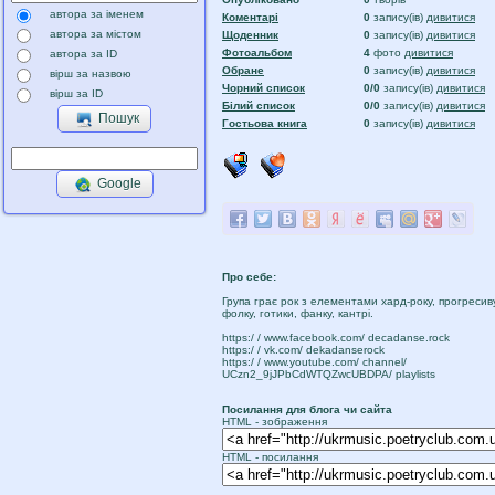
автора за іменем
Коментарі
0
запису(ів)
дивитися
автора за містом
Щоденник
0
запису(ів)
дивитися
Фотоальбом
4
фото
дивитися
автора за ID
Обране
0
запису(ів)
дивитися
вірш за назвою
Чорний список
0/0
запису(ів)
дивитися
вірш за ID
Білий список
0/0
запису(ів)
дивитися
Пошук
Гостьова книга
0
запису(ів)
дивитися
Google
Про себе:
Група грає рок з елементами хард-року, прогресиву
фолку, готики, фанку, кантрі.
https:/ / www.facebook.com/ decadanse.rock
https:/ / vk.com/ dekadanserock
https:/ / www.youtube.com/ channel/
UCzn2_9jJPbCdWTQZwcUBDPA/ playlists
Посилання для блога чи сайта
HTML - зображення
HTML - посилання