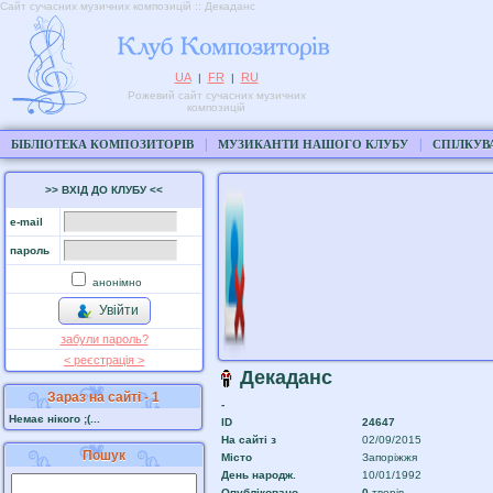
Сайт сучасних музичних композицій :: Декаданс
UA
FR
RU
|
|
Рожевий сайт сучасних музичних
композицій
|
|
БІБЛІОТЕКА КОМПОЗИТОРІВ
МУЗИКАНТИ НАШОГО КЛУБУ
СПІЛКУВ
>> ВХІД ДО КЛУБУ <<
e-mail
пароль
анонімно
Увійти
забули пароль?
< реєстрaція >
Декаданс
Зараз на сайті - 1
-
Немає нікого ;(...
ID
24647
На сайтi з
02/09/2015
Пошук
Місто
Запоріжжя
День народж.
10/01/1992
Опубліковано
0
творів