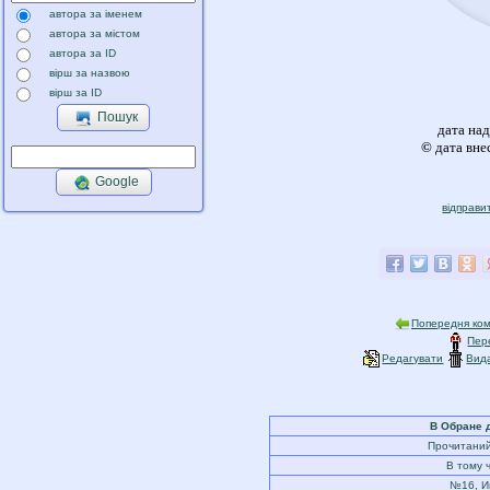
автора за іменем
автора за містом
автора за ID
вірш за назвою
вірш за ID
Пошук
дата на
©
дата вне
Google
відправи
Попередня ком
Пер
Редагувати
Вид
В Обране 
Прочитаний 
В тому 
№16
,
И