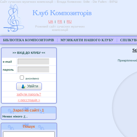
Сайт сучасних музичних композицій :: Влада Княженко: Stille - Die Fallen - ВІРШ
UA
FR
RU
|
|
Рожевий сайт сучасних музичних
композицій
|
|
БІБЛІОТЕКА КОМПОЗИТОРІВ
МУЗИКАНТИ НАШОГО КЛУБУ
СПІЛКУВ
St
>> ВХІД ДО КЛУБУ <<
Прикріплени
e-mail
пароль
анонімно
Увійти
забули пароль?
< реєстрaція >
Зараз на сайті - 1
Немає нікого ;(...
Пошук