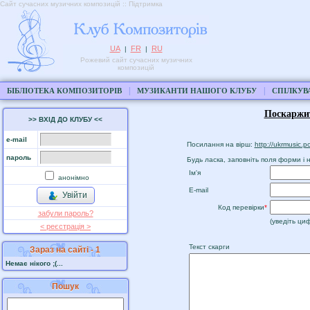
Сайт сучасних музичних композицій :: Підтримка
UA
FR
RU
|
|
Рожевий сайт сучасних музичних
композицій
|
|
БІБЛІОТЕКА КОМПОЗИТОРІВ
МУЗИКАНТИ НАШОГО КЛУБУ
СПІЛКУВ
Поскаржи
>> ВХІД ДО КЛУБУ <<
e-mail
Посилання на вірш:
http://ukrmusic.
пароль
Будь ласка, заповніть поля форми і н
Ім'я
анонімно
E-mail
Увійти
Код перевірки
*
забули пароль?
(уведіть циф
< реєстрaція >
Текст скарги
Зараз на сайті - 1
Немає нікого ;(...
Пошук