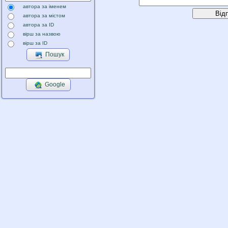
автора за іменем
автора за містом
автора за ID
вірш за назвою
вірш за ID
Пошук
Google