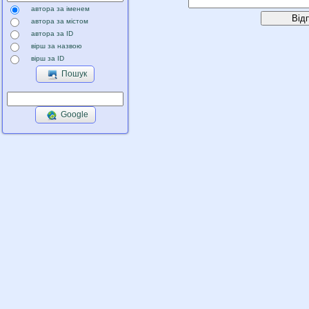
автора за іменем
автора за містом
автора за ID
вірш за назвою
вірш за ID
Пошук
Google