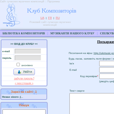
Сайт сучасних музичних композицій :: Підтримка
UA
FR
RU
|
|
Рожевий сайт сучасних музичних
композицій
|
|
БІБЛІОТЕКА КОМПОЗИТОРІВ
МУЗИКАНТИ НАШОГО КЛУБУ
СПІЛКУВ
Поскаржи
>> ВХІД ДО КЛУБУ <<
e-mail
Посилання на вірш:
http://ukrmusic.
пароль
Будь ласка, заповніть поля форми і н
Ім'я
анонімно
E-mail
Увійти
Код перевірки
*
забули пароль?
(уведіть циф
< реєстрaція >
Текст скарги
Зараз на сайті - 1
Немає нікого ;(...
Пошук