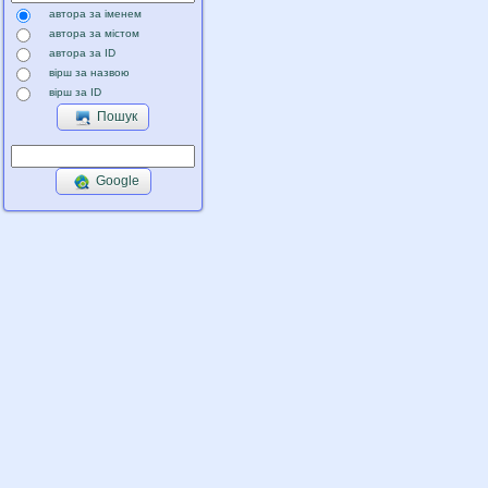
автора за іменем
автора за містом
автора за ID
вірш за назвою
вірш за ID
Пошук
Google