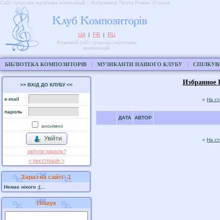
Сайт сучасних музичних композицій :: Избранное Поэта Роман Стахнів
UA
FR
RU
|
|
Рожевий сайт сучасних музичних
композицій
|
|
БІБЛІОТЕКА КОМПОЗИТОРІВ
МУЗИКАНТИ НАШОГО КЛУБУ
СПІЛКУВ
Избранное 
>> ВХІД ДО КЛУБУ <<
e-mail
«
На с
пароль
ДАТА
АВТОР
анонімно
Увійти
«
На с
забули пароль?
< реєстрaція >
Зараз на сайті - 1
Немає нікого ;(...
Пошук