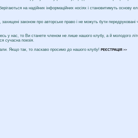
зберігаються на надійних інформаційних носіях і становитимуть основу ел
с, захищені законом про авторське право і не можуть бути передруковані 
тесь у нас, то Ви станете членом не лише нашого клубу, а й молодого лі
ся сучасна поезія.
али. Якщо так, то ласкаво просимо до нашого клубу!
РЕЄСТРАЦІЯ
>>