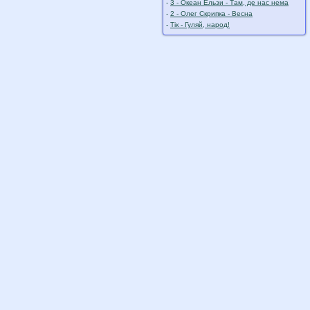
-
3 - Океан Ельзи - Там, де нас нема
-
2 - Олег Скрипка - Весна
-
Тік - Гуляй, народ!