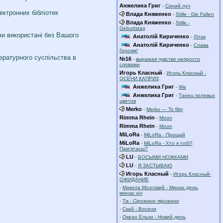
Анжелика Григ
-
Синий луч
ектронних бібліотек
Влада Княженко
-
Stille - Die Fallen
Влада Княженко
-
Stille -
Geburtstag
чи використані без Вашого
Анатолій Кириченко
-
Літак
Анатолій Кириченко
-
Слава
Героям!
тературного суспільства в
№16
-
выражая чувство непросто
словами
Игорь Класный
-
Игорь Класный -
ОСЕНИ КАПРИЗ
Анжелика Григ
-
We
Анжелика Григ
-
Танец полевых
цветов
Merko
-
Merko — To film
Rimma Rhein
-
Moon
Rimma Rhein
-
Moon
MiLoRa
-
MiLoRa - Прощай
MiLoRa
-
MiLoRa - Хто я тобі?
Пам'ятаєш?
LU
-
БОСЫМИ НОЖКАМИ
LU
-
Я ЗАСТЫВАЮ
Игорь Класный
-
Игорь Класный-
ОЖИДАНИЕ
-
Микола Мозговий - Минає день,
минає ніч
-
Тік - Сірожине пірожине
-
Скай - Восени
-
Океан Ельзи - Новий день