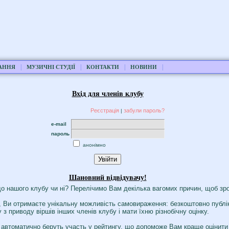
|
|
|
|
АННЯ
МУЗИЧНІ СТУДІЇ
КОНТАКТИ
НОВИНИ
Вхід для членів клубу
Реєстрація
забули пароль?
|
e-mail
пароль
анонімно
Шановний відвідувачу!
о нашого клубу чи ні? Перелічимо Вам декілька вагомих причин, щоб зро
 Ви отримаєте унікальну можливість самовираження: безкоштовно публік
з приводу віршів інших членів клубу і мати їхню різнобічну оцінку.
ті, автоматично беруть участь у рейтингу, що допоможе Вам краще оцінити