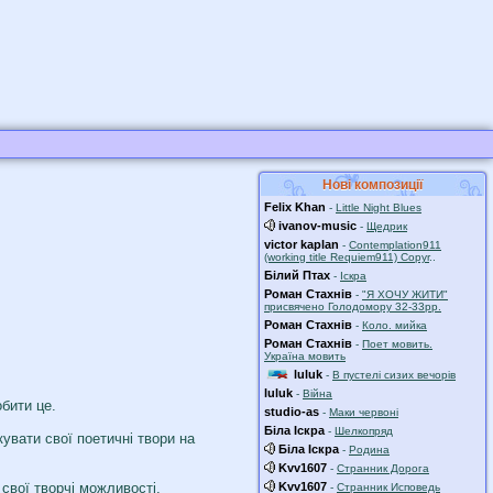
Нові композиції
Felix Khan
-
Little Night Blues
ivanov-music
-
Щедрик
victor kaplan
-
Contemplation911
(working title Requiem911) Copyr
..
Білий Птах
-
Іскра
Роман Стахнів
-
"Я ХОЧУ ЖИТИ"
присвячено Голодомору 32-33рр.
Роман Стахнів
-
Коло. мийка
Роман Стахнів
-
Поет мовить.
Україна мовить
luluk
-
В пустелі сизих вечорів
luluk
-
Війна
бити це.
studio-as
-
Маки червоні
Біла Іскра
-
Шелкопряд
увати свої поетичні твори на
Біла Іскра
-
Родина
Kvv1607
-
Странник Дорога
Kvv1607
 свої творчі можливості.
-
Странник Исповедь