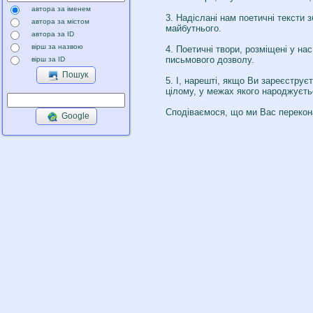
автора за іменем
3. Надіслані нам поетичні тексти 
автора за містом
майбутнього.
автора за ID
вірш за назвою
4. Поетичні твори, розміщені у на
письмового дозволу.
вірш за ID
Пошук
5. І, нарешті, якщо Ви зареєструє
цілому, у межах якого народжуєть
Сподіваємося, що ми Вас перекон
Google