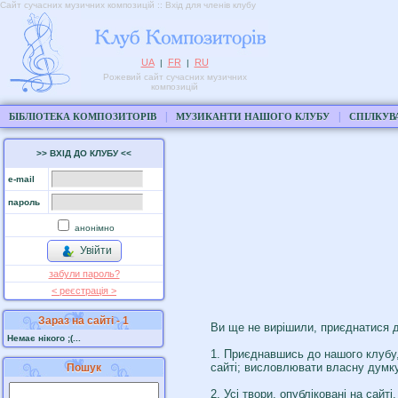
Сайт сучасних музичних композицій :: Вхід для членів клубу
UA
FR
RU
|
|
Рожевий сайт сучасних музичних
композицій
|
|
БІБЛІОТЕКА КОМПОЗИТОРІВ
МУЗИКАНТИ НАШОГО КЛУБУ
СПІЛКУВ
>> ВХІД ДО КЛУБУ <<
e-mail
пароль
анонімно
Увійти
забули пароль?
< реєстрaція >
Зараз на сайті - 1
Ви ще не вирішили, приєднатися д
Немає нікого ;(...
1. Приєднавшись до нашого клубу,
сайті; висловлювати власну думку 
Пошук
2. Усі твори, опубліковані на сай