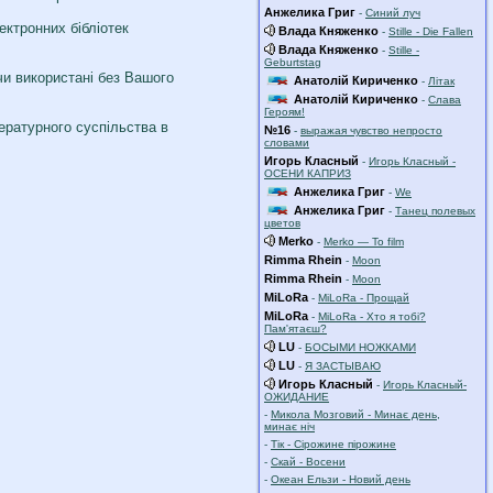
Анжелика Григ
-
Синий луч
ектронних бібліотек
Влада Княженко
-
Stille - Die Fallen
Влада Княженко
-
Stille -
Geburtstag
чи використані без Вашого
Анатолій Кириченко
-
Літак
Анатолій Кириченко
-
Слава
Героям!
тературного суспільства в
№16
-
выражая чувство непросто
словами
Игорь Класный
-
Игорь Класный -
ОСЕНИ КАПРИЗ
Анжелика Григ
-
We
Анжелика Григ
-
Танец полевых
цветов
Merko
-
Merko — To film
Rimma Rhein
-
Moon
Rimma Rhein
-
Moon
MiLoRa
-
MiLoRa - Прощай
MiLoRa
-
MiLoRa - Хто я тобі?
Пам'ятаєш?
LU
-
БОСЫМИ НОЖКАМИ
LU
-
Я ЗАСТЫВАЮ
Игорь Класный
-
Игорь Класный-
ОЖИДАНИЕ
-
Микола Мозговий - Минає день,
минає ніч
-
Тік - Сірожине пірожине
-
Скай - Восени
-
Океан Ельзи - Новий день