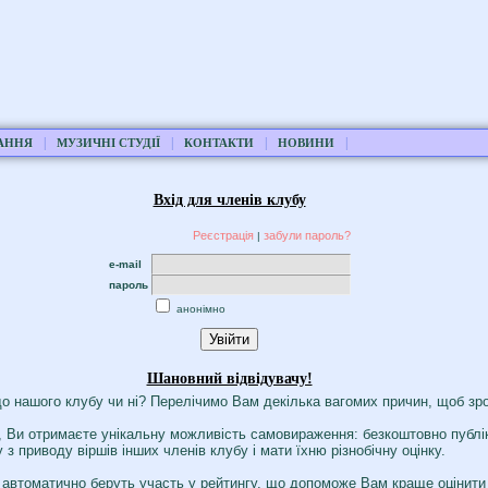
|
|
|
|
АННЯ
МУЗИЧНІ СТУДІЇ
КОНТАКТИ
НОВИНИ
Вхід для членів клубу
Реєстрація
забули пароль?
|
e-mail
пароль
анонімно
Шановний відвідувачу!
о нашого клубу чи ні? Перелічимо Вам декілька вагомих причин, щоб зро
 Ви отримаєте унікальну можливість самовираження: безкоштовно публік
з приводу віршів інших членів клубу і мати їхню різнобічну оцінку.
ті, автоматично беруть участь у рейтингу, що допоможе Вам краще оцінити