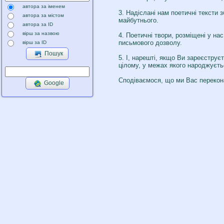
автора за іменем
3. Надіслані нам поетичні тексти 
автора за містом
майбутнього.
автора за ID
вірш за назвою
4. Поетичні твори, розміщені у на
письмового дозволу.
вірш за ID
Пошук
5. І, нарешті, якщо Ви зареєструє
цілому, у межах якого народжуєть
Сподіваємося, що ми Вас перекон
Google