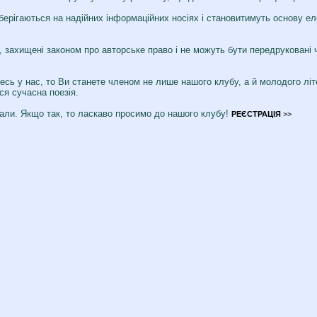
зберігаються на надійних інформаційних носіях і становитимуть основу ел
с, захищені законом про авторське право і не можуть бути передруковані 
тесь у нас, то Ви станете членом не лише нашого клубу, а й молодого лі
ся сучасна поезія.
али. Якщо так, то ласкаво просимо до нашого клубу!
РЕЄСТРАЦІЯ
>>