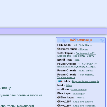
Нові композиції
Felix Khan
-
Little Night Blues
ivanov-music
-
Щедрик
victor kaplan
-
Contemplation911
(working title Requiem911) Copyr
..
Білий Птах
-
Іскра
Роман Стахнів
-
"Я ХОЧУ ЖИТИ"
присвячено Голодомору 32-33рр.
Роман Стахнів
-
Коло. мийка
Роман Стахнів
-
Поет мовить.
Україна мовить
luluk
-
В пустелі сизих вечорів
luluk
-
Війна
бити це.
studio-as
-
Маки червоні
Біла Іскра
-
Шелкопряд
увати свої поетичні твори на
Біла Іскра
-
Родина
Kvv1607
-
Странник Дорога
Kvv1607
 свої творчі можливості.
-
Странник Исповедь