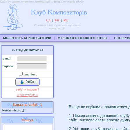
Сайт сучасних музичних композицій :: Вхід для членів клубу
UA
FR
RU
|
|
Рожевий сайт сучасних музичних
композицій
|
|
БІБЛІОТЕКА КОМПОЗИТОРІВ
МУЗИКАНТИ НАШОГО КЛУБУ
СПІЛКУВ
>> ВХІД ДО КЛУБУ <<
e-mail
пароль
анонімно
Увійти
забули пароль?
< реєстрaція >
Зараз на сайті - 1
Ви ще не вирішили, приєднатися д
Немає нікого ;(...
1. Приєднавшись до нашого клубу,
сайті; висловлювати власну думку 
Пошук
2. Усі твори, опубліковані на сай