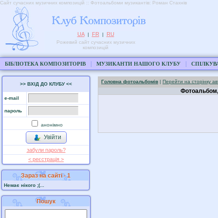
Сайт сучасних музичних композицій :: Фотоальбоми музикантів: Роман Стахнів
UA
FR
RU
|
|
Рожевий сайт сучасних музичних
композицій
|
|
БІБЛІОТЕКА КОМПОЗИТОРІВ
МУЗИКАНТИ НАШОГО КЛУБУ
СПІЛКУВ
Головна фотоальбомів
|
Перейти на сторінку а
>> ВХІД ДО КЛУБУ <<
Фотоальбом,
e-mail
пароль
анонімно
Увійти
забули пароль?
< реєстрaція >
Зараз на сайті - 1
Немає нікого ;(...
Пошук