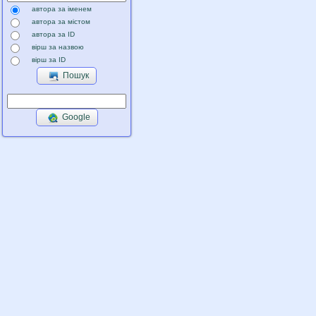
автора за іменем
автора за містом
автора за ID
вірш за назвою
вірш за ID
Пошук
Google